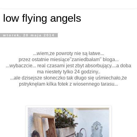
low flying angels
wtorek, 20 maja 2014
...wiem,ze powroty nie są łatwe...
przez ostatnie miesiące"zaniedbałam" bloga...
...wybaczcie... real czasami jest zbyt absorbujący....a doba
ma niestety tylko 24 godziny..
...ale dzisejsze słoneczko tak długo się uśmiechało,że
pstryknęłam kilka fotek z wiosennego tarasu...